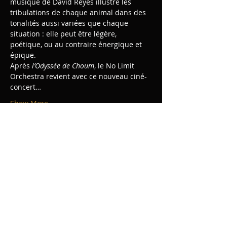
musique de David Reyes illustre les 
tribulations de chaque animal dans des 
tonalités aussi variées que chaque 
situation : elle peut être légère, 
poétique, ou au contraire énergique et 
épique.
Après 
l’Odyssée de Choum
, le No Limit 
Orchestra revient avec ce nouveau ciné-
concert…
Show More
Share this event